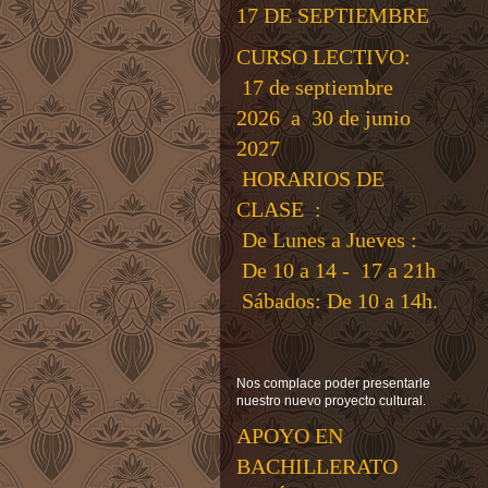
17 DE SEPTIEMBRE
CURSO LECTIVO:
17 de septiembre
2026 a 30 de junio
2027
HORARIOS DE
CLASE :
De Lunes a Jueves :
De 10 a 14 - 17 a 21h
Sábados: De 10 a 14h.
Nos complace poder presentarle
nuestro nuevo proyecto cultural.
APOYO EN
BACHILLERATO