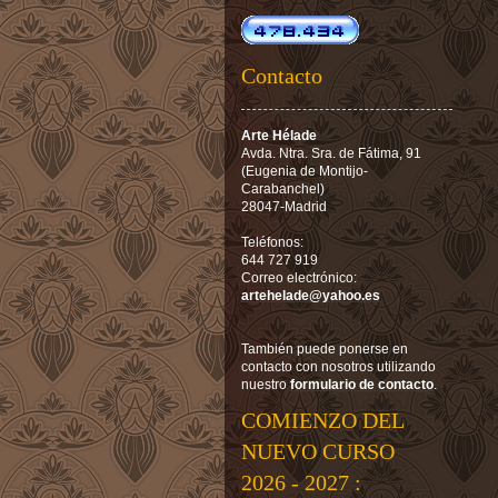
Contacto
Arte Hélade
Avda. Ntra. Sra. de Fátima, 91
(Eugenia de Montijo-
Carabanchel)
28047-Madrid
Teléfonos:
644 727 919
Correo electrónico:
artehelade@yahoo.es
También puede ponerse en
contacto con nosotros utilizando
nuestro
formulario de contacto
.
COMIENZO DEL
NUEVO CURSO
2026 - 2027 :