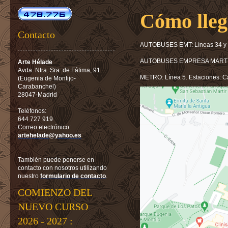
Cómo lleg
Contacto
AUTOBUSES EMT: Líneas 34 y
AUTOBUSES EMPRESA MARTÍN:
Arte Hélade
Avda. Ntra. Sra. de Fátima, 91
METRO: Línea 5. Estaciones: C
(Eugenia de Montijo-
Carabanchel)
28047-Madrid
Teléfonos:
644 727 919
Correo electrónico:
artehelade@yahoo.es
También puede ponerse en
contacto con nosotros utilizando
nuestro
formulario de contacto
.
COMIENZO DEL
NUEVO CURSO
2026 - 2027 :