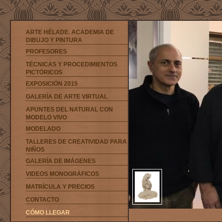
ARTE HÉLADE. ACADEMIA DE
DIBUJO Y PINTURA
PROFESORES
TÉCNICAS Y PROCEDIMIENTOS
PICTÓRICOS
EXPOSICIÓN 2015
GALERÍA DE ARTE VIRTUAL
APUNTES DEL NATURAL CON
MODELO VIVO
MODELADO
TALLERES DE CREATIVIDAD PARA
NIÑOS
GALERÍA DE IMÁGENES
VIDEOS MONOGRÁFICOS
MATRÍCULA Y PRECIOS
CONTACTO
CÓMO LLEGAR